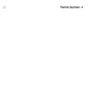
Termin buchen →
DE
/
EN
ten-System