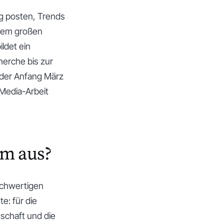
ig posten, Trends
einem großen
ldet ein
erche bis zur
oder Anfang März
-Media-Arbeit
em aus?
ochwertigen
e: für die
schaft und die