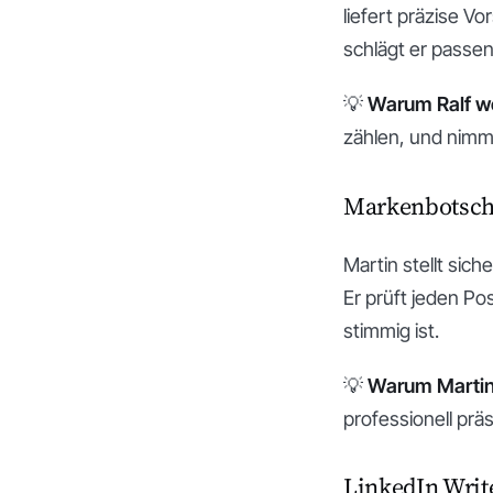
liefert präzise V
schlägt er passe
💡
Warum Ralf wer
zählen, und nimm
Markenbotscha
Martin stellt sic
Er prüft jeden Po
stimmig ist.
💡
Warum Martin 
professionell präs
LinkedIn Write