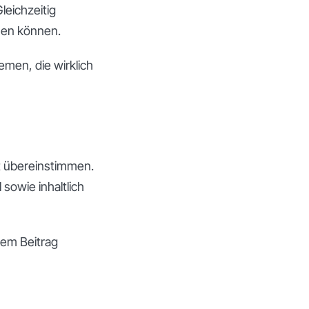
leichzeitig
hen können.
emen, die wirklich
ät übereinstimmen.
sowie inhaltlich
dem Beitrag