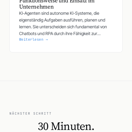
Funktionsweise und Einsatz im
Unternehmen
KI-Agenten sind autonome KI-Systeme, die
eigenständig Aufgaben ausführen, planen und
lernen. Sie unterscheiden sich fundamental von
Chatbots und RPA durch ihre Fähigkeit zur
Weiterlesen →
intelligenten Entscheidungsfindung und flexiblen
Anpassung an neue Situationen.
NÄCHSTER SCHRITT
30 Minuten.