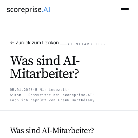
scoreprise
.AI
← Zurück zum Lexikon
AI-MITARBEITER
Was sind AI-
Mitarbeiter?
05.01.2026
·
5 Min Lesezeit
·
Simon – Copywriter bei scoreprise.AI
·
Fachlich geprüft von
Frank Barthélemy
Was sind AI-Mitarbeiter?