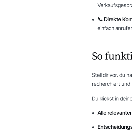
Verkaufsgespr
📞 Direkte Ko
einfach anrufe
So funkti
Stell dir vor, du
recherchiert und N
Du klickst in dei
Alle relevant
Entscheidung