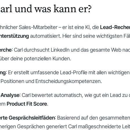
Carl und was kann er?
hnlicher Sales-Mitarbeiter – er ist eine KI, die
Lead-Recher
nterstützung
automatisiert. Hier sind seine wichtigsten Fä
erche
: Carl durchsucht LinkedIn und das gesamte Web na
über deine potenziellen Kunden.
ing
: Er erstellt umfassende Lead-Profile mit allen wichtige
Positionen und Entscheidungskompetenzen.
-Analyse
: Carl bewertet automatisch, wie gut ein Lead z
nem
Product Fit Score
.
erte Gesprächsleitfäden
: Basierend auf den gesammelten
herigen Gesprächen generiert Carl maßgeschneiderte Leit