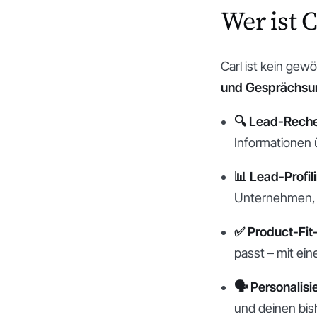
Wer ist 
Carl ist kein gewö
und Gesprächsu
🔍 Lead-Rech
Informationen 
📊 Lead-Profil
Unternehmen, 
✅ Product-Fit
passt – mit ei
🗣 Personalisi
und deinen bis