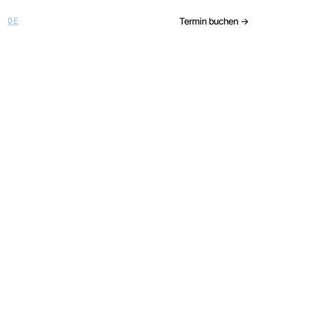
Termin buchen →
DE
/
EN
deinen Vertrieb