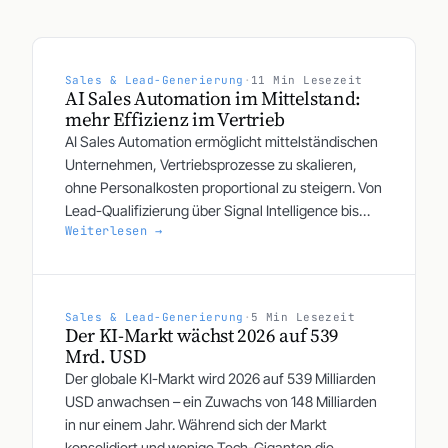
Sales & Lead-Generierung
·
11 Min Lesezeit
AI Sales Automation im Mittelstand:
mehr Effizienz im Vertrieb
AI Sales Automation ermöglicht mittelständischen
Unternehmen, Vertriebsprozesse zu skalieren,
ohne Personalkosten proportional zu steigern. Von
Lead-Qualifizierung über Signal Intelligence bis
Weiterlesen →
Outreach-Automatisierung: AI-Mitarbeiter
übernehmen repetitive Aufgaben und befähigen
Sales-Teams, sich auf strategische Abschlüsse zu
konzentrieren.
Sales & Lead-Generierung
·
5 Min Lesezeit
Der KI-Markt wächst 2026 auf 539
Mrd. USD
Der globale KI-Markt wird 2026 auf 539 Milliarden
USD anwachsen – ein Zuwachs von 148 Milliarden
in nur einem Jahr. Während sich der Markt
konsolidiert und wenige Tech-Giganten die