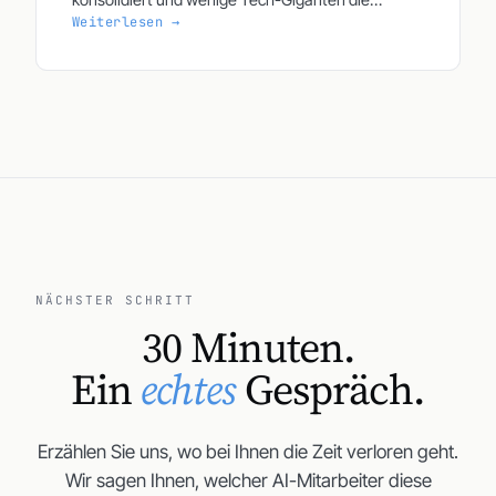
Weiterlesen →
Basismodelle dominieren, liegt die echte Chance
für mittelständische Unternehmen in
spezialisierten KI-Anwendungen. Nicht die Größe
des Modells entscheidet über den Erfolg, sondern
die intelligente Integration in konkrete
Geschäftsprozesse.
NÄCHSTER SCHRITT
30 Minuten.
Ein
echtes
Gespräch.
Erzählen Sie uns, wo bei Ihnen die Zeit verloren geht.
Wir sagen Ihnen, welcher AI-Mitarbeiter diese