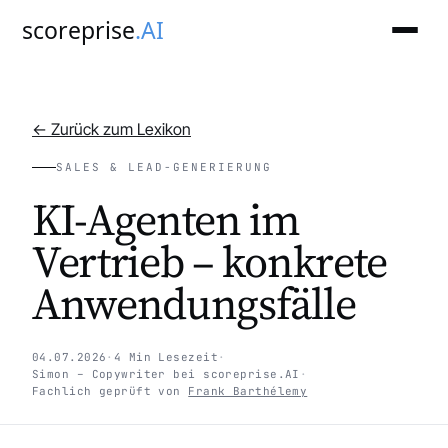
scoreprise
.AI
← Zurück zum Lexikon
SALES & LEAD-GENERIERUNG
KI-Agenten im
Vertrieb – konkrete
Anwendungsfälle
04.07.2026
·
4 Min Lesezeit
·
Simon – Copywriter bei scoreprise.AI
·
Fachlich geprüft von
Frank Barthélemy