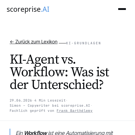
scoreprise
.AI
← Zurück zum Lexikon
KI-GRUNDLAGEN
KI-Agent vs.
Workflow: Was ist
der Unterschied?
29.06.2026
·
4 Min Lesezeit
·
Simon – Copywriter bei scoreprise.AI
·
Fachlich geprüft von
Frank Barthélemy
Ein
Workflow
ist eine Automatisierung mit