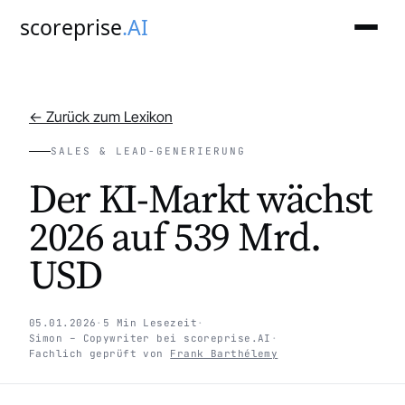
scoreprise
.AI
← Zurück zum Lexikon
SALES & LEAD-GENERIERUNG
Der KI-Markt wächst
2026 auf 539 Mrd.
USD
05.01.2026
·
5 Min Lesezeit
·
Simon – Copywriter bei scoreprise.AI
·
Fachlich geprüft von
Frank Barthélemy