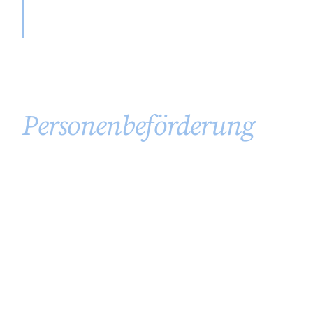
aber die Wartezeit auf manuell eingeholte
Partnerkonditionen bremst uns aus."
Eine ganze AI-
Mannschaft für die
Personenbeförderung
.
Sieben AI-Mitarbeiter arbeiten als Mannschaft:
Der Kalkulationsexperte berechnet Angebote
über 10 bis 20 Parameter und sieben
Fahrzeugkategorien. Der Angebotsmanager
verarbeitet über 100 Angebote pro Monat mit
menschlicher Freigabe. Der Projektkoordinator
synchronisiert CRM, Projektmanagement und E-
Mail ohne Doppelpflege. Dazu GPS-Live-