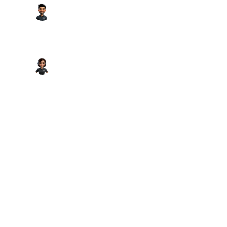
Carl
AI-SALES MANAGER
Automatisierte Partnerakquise und Lead-
Qualifizierung für neue Standorte.
Anna
AI-OUTBOUND ASSISTENTIN
GPS-Live-Kommunikation und Kundenservice
rund um die Fahrt.
JÄHRLICHE EINSPARUNG
wird in der Potenzialanalyse beziffert
7
100+
>95%
AI-MITARBEITER
ANGEBOTE PRO
ANGESTREBTE
ALS MANNSCHAFT
MONAT
TREFFERQUOTE