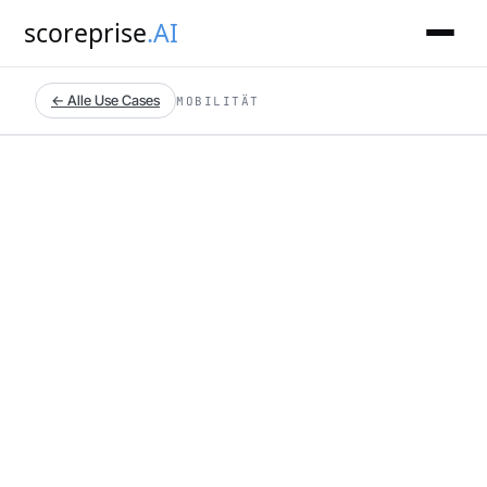
scoreprise
.AI
← Alle Use Cases
MOBILITÄT