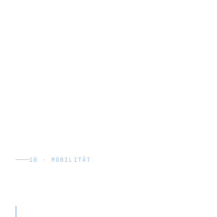
10 · MOBILITÄT
Anbieter von Mitarbeiter-Shuttle-Services
(Personenbeförderung)
„Wir wollen auf mehrere Standorte wachsen,