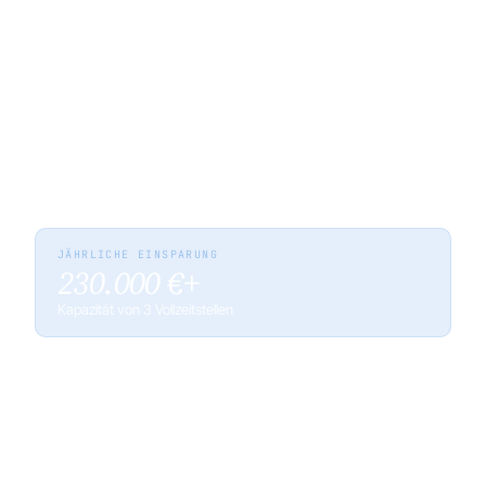
Bearbeitet eingehende Interessentenanfragen
und steuert den kompletten NDA-Lebenszyklus,
von Erstellung bis Versand.
Annika
A
AI-ANGEBOTS-AUTOMATISIERUNG
Erstellt vollständige Angebote auf Basis
bisheriger Mandate und Stundensätze, Freigabe
per Klick.
JÄHRLICHE EINSPARUNG
230.000 €+
Kapazität von 3 Vollzeitstellen
10 Min.
250+
3
NDA BEIM
ANFRAGEN JE
AI-MITARBEITER
INTERESSENTEN
MANDAT
IM EINSATZ