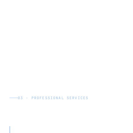
03 · PROFESSIONAL SERVICES
Führende M&A-Beratung für Unternehmensnachfolge · 40+
Standorte in der DACH-Region
„In unserer Branche gibt es so viele manuelle