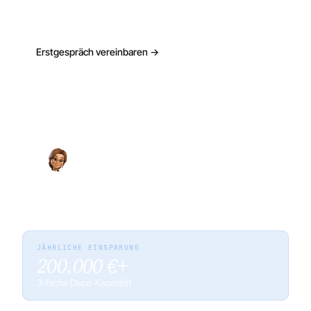
Mitglieder skalieren.
Erstgespräch vereinbaren →
Vorgehen ansehen
BETEILIGTE AI-MITARBEITER
1
Hanna
AI-COMPANY EXPERT
Steuert Teams, Bühnen und Kraneinheiten in
einem System und macht Wissen durchsuchbar.
JÄHRLICHE EINSPARUNG
200.000 €+
3-fache Dispo-Kapazität