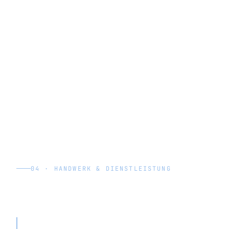
04 · HANDWERK & DIENSTLEISTUNG
Spezialist für Baumpflege & Landschaftsbau · ~11 Mio. € Umsatz
· 25+ Jahre am Markt
„Wir sind Vorreiter unseres Bundeslandes,